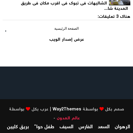
الشاليهات فى تبوك فى اقرب مكان فى طريق
المدينة شا...
هناك 3 تعليقات:
الصفحة الرئيسية
›
عرض إصدار الويب
صمم بكل
بواسطة
Way2Themes
| عرب بكل
بواسطة
عالم المدون
-
الرهوان
-
السعد
-
الفارس
-
السيف
-
طفل حواء
-
بريق كليين
-