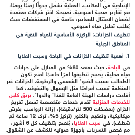
الإنتاجية في المكاتب. العملية تشمل جدولًا زمنيًا يوميًا،
مع تقارير صحية أسبوعية. نصيحة: اختر شركات معتمدة
لضمان الامتثال للمعايير، خاصة في المستشفيات حيث
يُطلب تحليل مياه أسبوعي.
تنظيف الخزانات: الركيزة الأساسية للمياه النقية في
المناطق الجبلية
1. أهمية تنظيف الخزانات في الباحة وسبت العلايا
في
الباحة
، حيث تعتمد 80% من المنازل على خزانات
مياه محلية، يصبح تنظيفها أمرًا حاسمًا لمنع تكون
الطحالب بسبب الضوء الشمسي والرطوبة. الخزانات غير
المنظفة تسبب أمراضًا مثل الإسهال والتيفوئيد، كما
أفادت دراسات الهيئة العامة للغذاء والدواء.
بريق كلين
للخدمات المنزلية
تقدم خدمات متخصصة تشمل تفريغ
الخزان (بمضخات 500 لتر/دقيقة)، إزالة الرواسب بفرش
ميكانيكية، وتعقيم بالكلور (تركيز 5%، ترك 12 ساعة ثم
شطف). في
سبت العلايا
، يُنصح بتنظيف كل 6 أشهر،
مع فحص التسربات بأجهزة صوتية للكشف عن الشقوق.