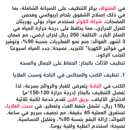
في
المخواة
، يركز التنظيف على الصيانة الشاملة، بما
في ذلك إصلاح الشقوق بلحام إيبوكسي وفحص
المضخات.
شركة الكوثر
تستخدم مواد بولي يوريثان
للعزل الحراري، مما يحافظ على درجة حرارة المياه في
المناخ البارد. التكلفة: 250 ريال لخزان أرضي، مع ضمان
3 أشهر. الفوائد: منع نمو الفطريات بنسبة 90%، وتوفير
في فواتير الكهرباء للتبريد. نصيحة: جدد المياه أسبوعيًا
لتجنب الركود.
تنظيف الأثاث بالبخار: الحفاظ على الجمال والصحة
1. تنظيف الكنب والمجالس في الباحة وسبت العلايا
الكنب في
الباحة
يتعرض للغبار والروائح بسرعة، لذا
يُفضل التنظيف بالبخار (درجة حرارة 120-150°م)
لاختراق الألياف.
بريق كلين
تقدم خدمة لكنبة ثلاثية
بـ150 ريال، تشمل شفط العث وتعطير. في
سبت العلايا
،
تستغرق العملية 45 دقيقة، مع تجفيف سريع في ساعة.
الفوائد: إزالة البقع بنسبة 95%، وتقليل الحساسية.
نصيحة: استخدم أغطية واقية يوميًا.