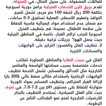
للعائلات المشغولة. على سبيل المثال، في
المخواة
،
تقدم
بريق كلين للخدمات المنزلية
برامج دورية أسبوعية
بتكلفة 250 ريال لشقة 100 متر مربع، تشمل تلميع
النوافذ وتعقيم الأسطح. العملية تستغرق 3-5 ساعات،
مع ضمان عدم استخدام مواد كيميائية قاسية للحفاظ
على سلامة الأطفال. نصيحة: قم بتنظيف المنزل
أسبوعيًا لتجنب تراكم الغبار، خاصة في المناطق الجبلية
حيث يحمل الهواء جزيئات ترابية دقيقة.
2. تنظيف الفلل والقصور: التركيز على الواجهات
والمساحات الكبيرة
الفلل في
سبت العلايا
والمناطق المجاورة تتطلب
خدمات متخصصة بسبب مساحتها الواسعة والعناصر
الخارجية مثل الحدائق والمسابح. تشمل الخدمة تنظيف
الواجهات الزجاجية باستخدام مكائن ضغط عالي (200 بار)
لإزالة الغبار المتراكم، وتنظيف المسابح بمواد كلورية
متوازنة للحفاظ على مستوى pH بين 7.2-7.6. في
نمرة
،
حيث تكثر الفلل السياحية، يُستخدم التنظيف بالبخار
للأرضيات الخارجية لمنع نمو الطحالب الناتج عن
الرطوبة.