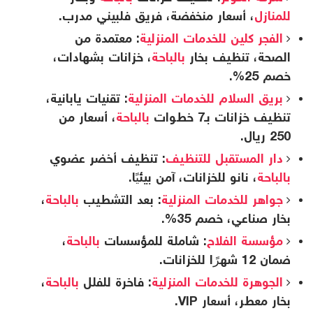
للمنازل
، أسعار منخفضة، فريق فلبيني مدرب.
الفجر كلين للخدمات المنزلية
: معتمدة من
الصحة، تنظيف بخار
بالباحة
، خزانات بشهادات،
خصم 25%.
بريق السلام للخدمات المنزلية
: تقنيات يابانية،
تنظيف خزانات بـ7 خطوات
بالباحة
، أسعار من
250 ريال.
دار المستقبل للتنظيف
: تنظيف أخضر عضوي
بالباحة
، نانو للخزانات، آمن بيئيًا.
جواهر للخدمات المنزلية
: بعد التشطيب
بالباحة
،
بخار صناعي، خصم 35%.
مؤسسة الفلاح
: شاملة للمؤسسات
بالباحة
،
ضمان 12 شهرًا للخزانات.
الجوهرة للخدمات المنزلية
: فاخرة للفلل
بالباحة
،
بخار معطر، أسعار VIP.