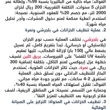
الفوائد: مياه خالية من البكتيريا بنسبة 99%، وإطالة عمر
الخزان 5 سنوات. التكلفة التقريبية: 200 ريال لخزان
2000 لتر، مع خصم 20% للعقود السنوية. نصيحة:
استخدم أغطية محكمة لمنع دخول الحشرات، وأجرِ تحليل
مياه شهريًا.
2. عملية تنظيف الخزانات في بلجرشي ونمرة
في
بلجرشي
، تختلف العملية حسب نوع الخزان
(بلاستيكي أو خرساني). تبدأ بتفريغ كامل، ثم غسيل
بضغط عالي (150 بار) لإزالة الطحالب، تليها تعقيم
بأشعة UV للقضاء على الفيروسات.
بريق كلين
تضيف
خطوة عزل إيبوكسي لمنع التآكل، بتكلفة إضافية 300
ريال. في
نمرة
، حيث تكثر الخزانات العلوية، يُستخدم
البخار للتنظيف الداخلي دون تسلق خطر. العملية
تستغرق 2-4 ساعات، مع تقرير جودة مياه مجاني.
الفوائد: تقليل استهلاك المياه المعبأة بنسبة 40%،
وحماية من التسمم. نصيحة: في المناطق الريفية، أضف
فلاتر كربونية بعد التنظيف لتعزيز النقاء.
3. تنظيف الخزانات في المخواة: التركيز على الصيانة
الوقائية