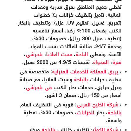
تغطي جميع المناطق بفرق مدربة ومعدات
ألمانية. تتميز بتنظيف خزانات بـ7 خطوات
(تفريغ، غسيل، تعقيم UV، عزل)، وتنظيف بالبخار
للكنب بضمان 100% رضا. أسعار تنافسية
(تنظيف منزل 300 ريال)، خصومات 30%،
وخدمة 24/7. مثالية للعائلات بسبب المواد
الآمنة، وتغطي
الباحة
،
سبت العلايا
،
بلجرشي
،
نمرة
،
المخواة
. تقييمات 4.9/5 من 2000 عميل.
بريق المملكة للخدمات المنزلية
: متخصصة في
تنظيف خزانات
بالباحة
وسبت العلايا، مع صيانة
وعزل حراري. خدمات بخار للكنب
في بلجرشي
،
أسعار من 150 ريال، ضمان 3 أشهر.
شركة الخليج العربي
: قوية في التنظيف العام
بالباحة
، بخار
للخزانات
، خصومات 30%، تغطية
واسعة.
شركة الكوثر
: تنظيف خزانات
بالباحة
وبخار