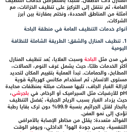
المنازل ذات الأطفال. سنبدأ باستعراض خدمات التنظيف
العامة، ثم ننتقل إلى التركيز على تنظيف الخزانات، مع
أمثلة من المناطق المحددة، ونختم بمقارنة بين أبرز
الشركات.
أنواع خدمات التنظيف العامة في منطقة الباحة
1. تنظيف المنازل والشقق: الطريقة الشاملة للنظافة
اليومية
في مدن مثل
الباحة
وسبت العلايا، يُعد تنظيف المنازل
أكثر الخدمات طلبًا، حيث يشمل غرف النوم، الصالات،
المطابخ، والحمامات. تبدأ العملية بتقييم المكان لتحديد
مستوى الاتساخ، ثم استخدام مكانس كهربائية قوية
لإزالة الغبار الجاف، تليها مسحات مبللة بمنظفات محايدة
pH للأرضيات مثل السيراميك أو الرخام. في
بلجرشي
،
حيث يزداد الغبار بسبب الرياح الجبلية، يُفضل التنظيف
بالبخار لقتل الجراثيم بنسبة 99.9% دون ترك بقايا رطبة
تؤدي إلى نمو العفن.
الفوائد متعددة: يقلل من مخاطر الإصابة بالأمراض
التنفسية، يحسن جودة الهواء الداخلي، ويوفر الوقت