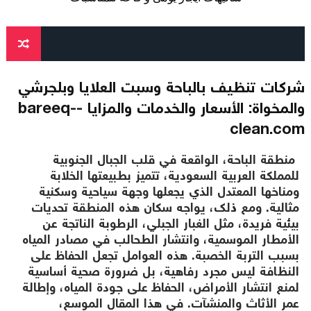
شركات تنظيف بالباحة وسبت العلايا وبلجرشي
والمخواة: الأسعار والخدمات والمزايا -bareeq-
clean.com
منطقة الباحة، الواقعة في قلب الجبال الجنوبية
للمملكة العربية السعودية، تتميز بطبيعتها الخلابة
ومناخها المعتدل الذي يجعلها وجهة سياحية وسكنية
مثالية. ومع ذلك، يواجه سكان هذه المنطقة تحديات
بيئية فريدة، مثل الغبار الجبلي، الرطوبة الناتجة عن
الأمطار الموسمية، وانتشار الطحالب في مصادر المياه
بسبب التربة الخصبة. هذه العوامل تجعل الحفاظ على
النظافة ليس مجرد رفاهية، بل ضرورة صحية أساسية
لمنع انتشار الأمراض، الحفاظ على جودة المياه، وإطالة
عمر الأثاث والمنشآت. في هذا المقال الموسع،