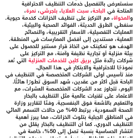
سنستعرض بالتفصيل خدمات التنظيف الاحترافية
المتاحة في
الباحة
،
سبت العلايا
،
بلجرشي
،
نمرة
،
و
المخواة
، مع التركيز على تنظيف الخزانات كخدمة حيوية.
سنغطي الطرق الحديثة، الفوائد الصحية والبيئية،
العمليات التفصيلية، الأسعار التقريبية، والنصائح
العملية، مستندين إلى أفضل الممارسات في المنطقة.
الهدف هو تمكينك من اتخاذ قرار مستنير للحصول على
بيئة منزلية أو تجارية نظيفة وآمنة، مع التركيز على
شركات رائدة مثل
بريق كلين للخدمات المنزلية
التي تُعد
نموذجًا للاحترافية والابتكار في هذا المجال.
منذ تأسيس أولى الشركات المتخصصة في التنظيف في
الباحة قبل أكثر من عقدين، شهد السوق تطورًا هائلًا.
اليوم، تتجاوز عدد الشركات المتخصصة العشرات، مع
الاعتماد على تقنيات عالمية مثل التنظيف بالبخار
والتعقيم بالأشعة فوق البنفسجية. وفقًا لتقارير وزارة
الصحة السعودية، يرتبط 40% من حالات التسمم المائي
في المناطق الجبلية بتلوث الخزانات، مما يبرز أهمية
التنظيف الدوري. كما أن التنظيف بالبخار يقلل من
انتشار الحساسية بنسبة تصل إلى 50%، خاصة في