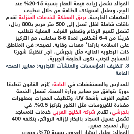
الفوائد تشمل زيادة قيمة العقار بنسبة 15-20% عند
البيع، وتقليل استهلاك الطاقة من خلال تنظيف
المكيفات الخارجية.
بريق المملكة للخدمات المنزلية
تقدم
باقات شاملة لفلل تصل إلى 500 متر مربع بـ800 ريال،
تشمل تلميع الرخام وتعطير الغرف. العملية تتطلب
فريقًا من 4-6 أشخاص لمدة 6-8 ساعات، مع التركيز
على السلامة بارتداء معدات وقاية. نصيحة: في المناطق
ذات الرطوبة العالية مثل بلجرشي، أجرِ تنظيفًا شهريًا
للمسابح لتجنب تكون الطبقة الجيرية.
3. تنظيف المؤسسات والمنشآت التجارية: معايير الصحة
العامة
للمدارس والمستشفيات في
الباحة
، يُلزم القانون تنظيفًا
دوريًا يتوافق مع معايير وزارة الصحة. تشمل الخدمة
تعقيم الغرف بأشعة UV، وتنظيف الممرات بمطهرات
مضادة للفيروسات مثل الكلور بتركيز 0.5%. في
بلجرشي
، تقدم
شركة الخليج العربي
خدمات للمساجد
تشمل غسيل السجاد بالبخار لإزالة الروائح، بتكلفة 400
ريال لمسجد صغير.
الفوائد: تقليل انتشار العدوى بنسبة 70%، وتعزيز