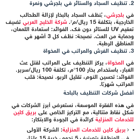
2. تنظيف السجاد والستائر في بلجرشي ونمرة
في
بلجرشي
، يُنظف السجاد بالبخار لإزالة الطحالب
الخارجية، بتكلفة 15 ريال/م².
شركة الخليج العربي
تضيف
تعقيم UV للستائر دون فك. الفوائد: استعادة اللمعان،
وحماية من العث. نصيحة: نظف كل 3 أشهر في
المناطق الرطبة.
3. تنظيف الفرش والمراتب في المخواة
في
المخواة
، يركز التنظيف على المراتب لقتل عث
الغبار، باستخدام بخار 100°م، تكلفة 100 ريال/سرير.
الفوائد: تحسين النوم، تقليل الربو. نصيحة: قلب
المراتب شهريًا.
أفضل شركات التنظيف بالباحة
في هذه الفقرة الموسعة، نستعرض أبرز الشركات في
شكل نقاط متتالية، مع التركيز الخاص على
بريق كلين
للخدمات المنزلية
كرائدة في الجودة والابتكار:
بريق كلين للخدمات المنزلية
: الشركة الأولى
في المنطقة بتصنيف 5 نجوم، خبرة 15 عامًا،